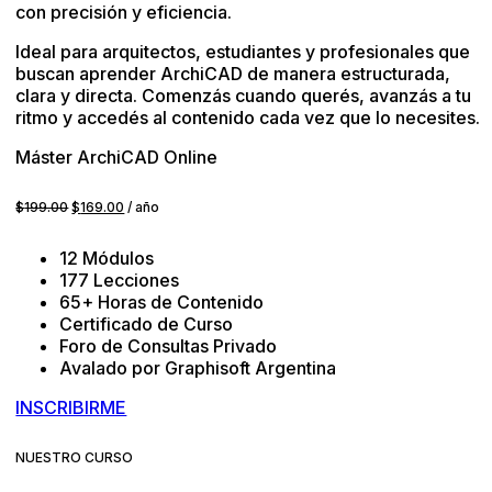
con precisión y eficiencia.
Ideal para arquitectos, estudiantes y profesionales que
buscan aprender ArchiCAD de manera estructurada,
clara y directa. Comenzás cuando querés, avanzás a tu
ritmo y accedés al contenido cada vez que lo necesites.
Máster ArchiCAD Online
$
199.00
El
$
169.00
El
/ año
precio
precio
original
actual
12 Módulos
era:
es:
177 Lecciones
$199.00.
$169.00.
65+ Horas de Contenido
Certificado de Curso
Foro de Consultas Privado
Avalado por Graphisoft Argentina
INSCRIBIRME
NUESTRO CURSO