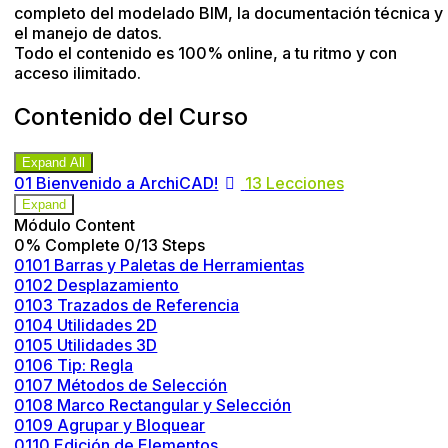
completo del modelado BIM, la documentación técnica y
el manejo de datos.
Todo el contenido es 100% online, a tu ritmo y con
acceso ilimitado.
Contenido del Curso
Expand All
Módulos
01 Bienvenido a ArchiCAD!
13 Lecciones
Expand
Módulo Content
0% Complete
0/13 Steps
0101 Barras y Paletas de Herramientas
0102 Desplazamiento
0103 Trazados de Referencia
0104 Utilidades 2D
0105 Utilidades 3D
0106 Tip: Regla
0107 Métodos de Selección
0108 Marco Rectangular y Selección
0109 Agrupar y Bloquear
0110 Edición de Elementos